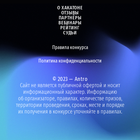
О ХАКАТОНЕ
ОТЗЫВЫ
ПАРТНЁРЫ
ВЕБИНАРЫ
РЕЙТИНГ
СУДЬИ
Правила конкурса
Политика конфиденциальности
© 2023 —
Antro
Сайт не является публичной офертой и носит
информационный характер. Информацию
об организаторе, правилах,
количестве призов,
территории проведения, сроках, месте и порядке
их получения в конкурсе уточняйте в правилах.